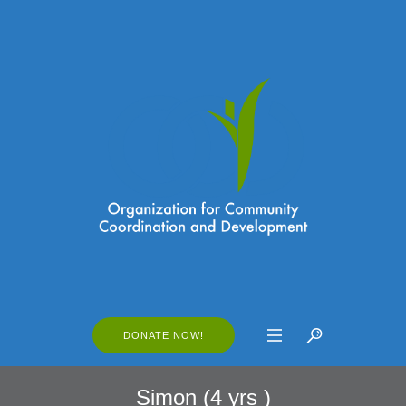
DONATE NOW!
Simon (4 yrs )