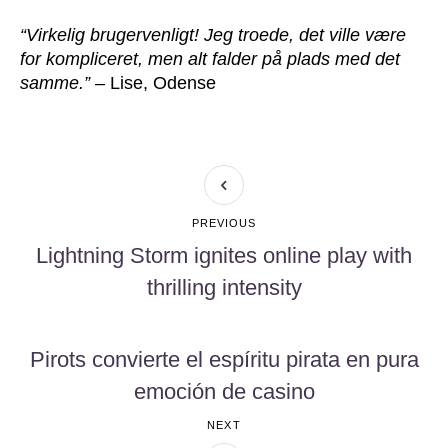
“Virkelig brugervenligt! Jeg troede, det ville være
for kompliceret, men alt falder på plads med det
samme.”
– Lise, Odense
PREVIOUS
Lightning Storm ignites online play with
thrilling intensity
Pirots convierte el espíritu pirata en pura
emoción de casino
NEXT