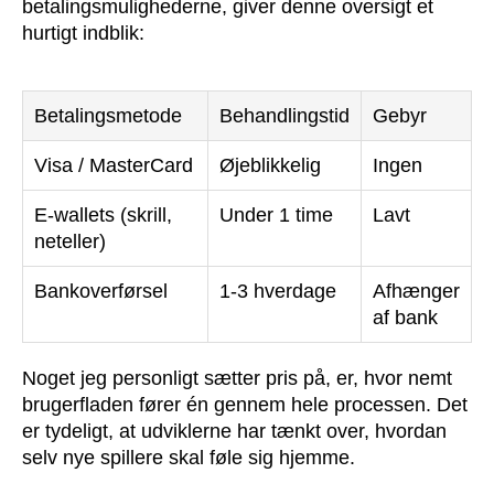
betalingsmulighederne, giver denne oversigt et
hurtigt indblik:
Betalingsmetode
Behandlingstid
Gebyr
Visa / MasterCard
Øjeblikkelig
Ingen
E-wallets (skrill,
Under 1 time
Lavt
neteller)
Bankoverførsel
1-3 hverdage
Afhænger
af bank
Noget jeg personligt sætter pris på, er, hvor nemt
brugerfladen fører én gennem hele processen. Det
er tydeligt, at udviklerne har tænkt over, hvordan
selv nye spillere skal føle sig hjemme.