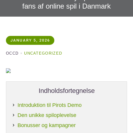
fans af online spil i Danmark
JANUARY 5, 2026
OCCD
UNCATEGORIZED
Indholdsfortegnelse
Introduktion til Pirots Demo
Den unikke spiloplevelse
Bonusser og kampagner