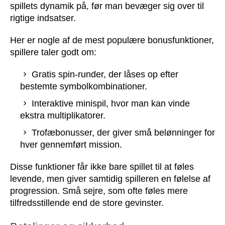
spillets dynamik på, før man bevæger sig over til
rigtige indsatser.
Her er nogle af de mest populære bonusfunktioner,
spillere taler godt om:
Gratis spin-runder, der låses op efter
bestemte symbolkombinationer.
Interaktive minispil, hvor man kan vinde
ekstra multiplikatorer.
Trofæbonusser, der giver små belønninger for
hver gennemført mission.
Disse funktioner får ikke bare spillet til at føles
levende, men giver samtidig spilleren en følelse af
progression. Små sejre, som ofte føles mere
tilfredsstillende end de store gevinster.