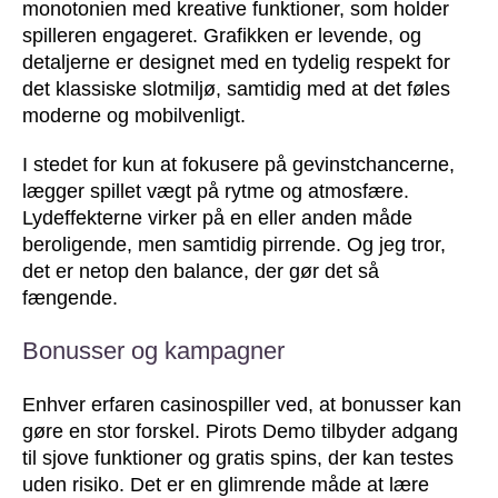
monotonien med kreative funktioner, som holder
spilleren engageret. Grafikken er levende, og
detaljerne er designet med en tydelig respekt for
det klassiske slotmiljø, samtidig med at det føles
moderne og mobilvenligt.
I stedet for kun at fokusere på gevinstchancerne,
lægger spillet vægt på rytme og atmosfære.
Lydeffekterne virker på en eller anden måde
beroligende, men samtidig pirrende. Og jeg tror,
det er netop den balance, der gør det så
fængende.
Bonusser og kampagner
Enhver erfaren casinospiller ved, at bonusser kan
gøre en stor forskel. Pirots Demo tilbyder adgang
til sjove funktioner og gratis spins, der kan testes
uden risiko. Det er en glimrende måde at lære